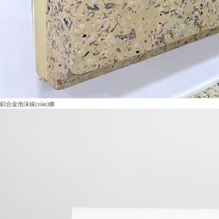
鋁合金泡沫線(xiàn)條