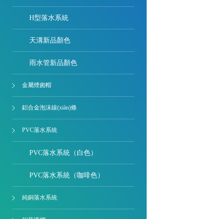
H型落水系統
天溝新品顏色
雨水管新品顏色
金屬煙囪帽
鋁合金泡沫線(xiàn)條
PVC落水系統
PVC落水系統（白色）
PVC落水系統（咖啡色）
純銅落水系統