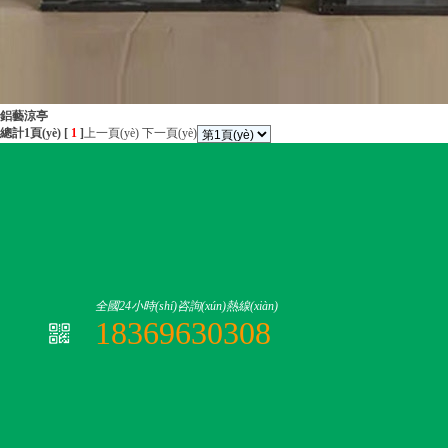
鋁藝涼亭
總計1頁(yè) [
1
]
上一頁(yè)
下一頁(yè)
全國24小時(shí)咨詢(xún)熱線(xiàn)
18369630308