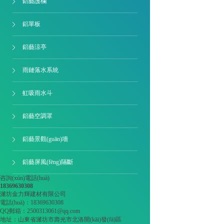
鋁藝護欄
鋁單板
鋁藝涼亭
雨鏈落水系統
虹吸雨水斗
鋁藝空調罩
鋁藝景觀(guān)墻
鋁藝屏風(fēng)隔斷
咨詢(xún)電話(huà)
18369630308
濰坊金力輝建材有限公司
電話(huà)：18369630308
QQ郵箱：2500313061@qq.com
地址：山東省濰坊市壽光市北洛開(kāi)發(fā)區