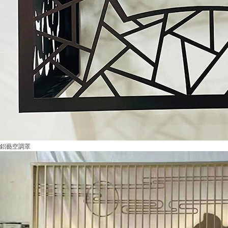
鋁藝空調罩