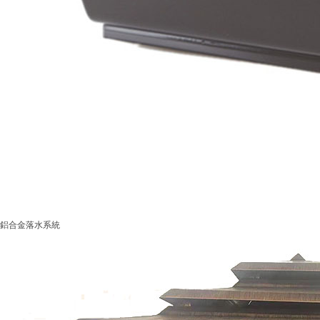
鋁合金落水系統