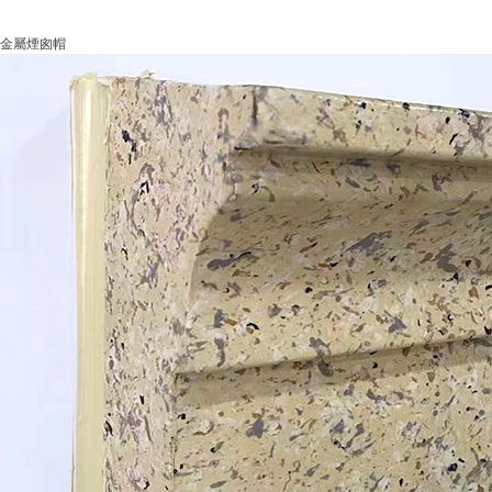
金屬煙囪帽