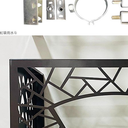
虹吸雨水斗