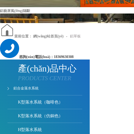
鋁藝屏風(fēng)隔斷
信
息
詳
情
infomation
當前位置：
網(wǎng)站首頁(yè)
-
鋁單板
咨詢(xún)電話(huà)：18369630308
產(chǎn)品中心
PRODUCTS CENTER
鋁合金落水系統
K型落水系統（咖啡色）
K型落水系統（仿銅色）
H型落水系統