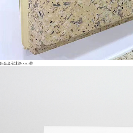
鋁合金泡沫線(xiàn)條