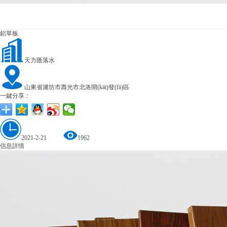
鋁單板
天力匯落水
山東省濰坊市壽光市北洛開(kāi)發(fā)區
一鍵分享：
2021-2-21
1962
信息詳情