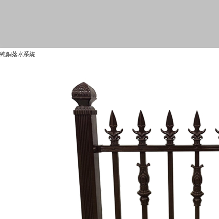
純銅落水系統