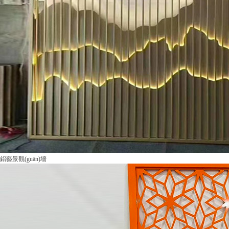
鋁藝景觀(guān)墻