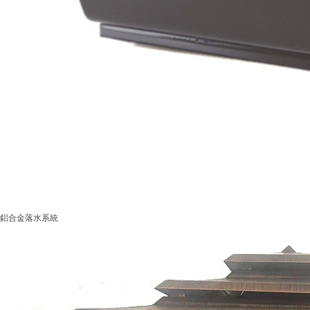
鋁合金落水系統