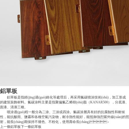
鋁單板
鋁單板是指經(jīng)過(guò)鉻化等處理后，再采用氟碳噴涂技術(shù)，加工形成
的建筑裝飾材料。氟碳涂料主要是指聚偏氟乙烯樹(shù)脂（KANAR500），分底漆、
面漆、清漆三種。
噴涂過(guò)程一般分為二涂、三涂或四涂。氟碳涂層具有好的抗腐蝕性和耐候
性，能抗酸雨、鹽霧和各種空氣污染物，耐冷熱性能好，能抵御強烈紫外線(xiàn)的照
射，能長(cháng)期保持不褪色、不粉化，使用壽命長(cháng)。
上一條
鋁單板
下一條
鋁單板