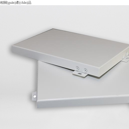
相關(guān)產(chǎn)品