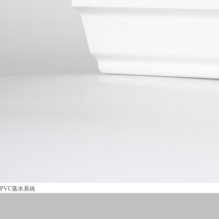
PVC落水系統