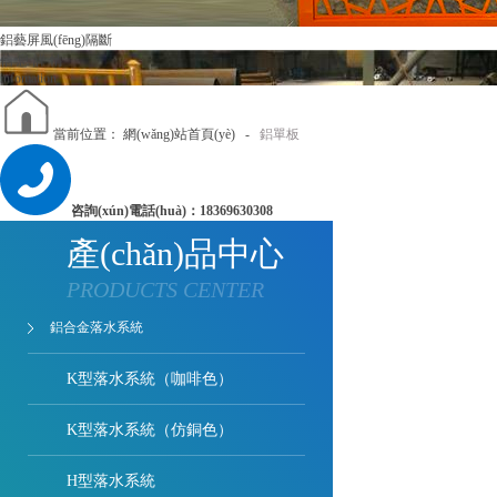
鋁藝屏風(fēng)隔斷
信
息
詳
情
infomation
當前位置：
網(wǎng)站首頁(yè)
-
鋁單板
咨詢(xún)電話(huà)：18369630308
產(chǎn)品中心
PRODUCTS CENTER
鋁合金落水系統
K型落水系統（咖啡色）
K型落水系統（仿銅色）
H型落水系統