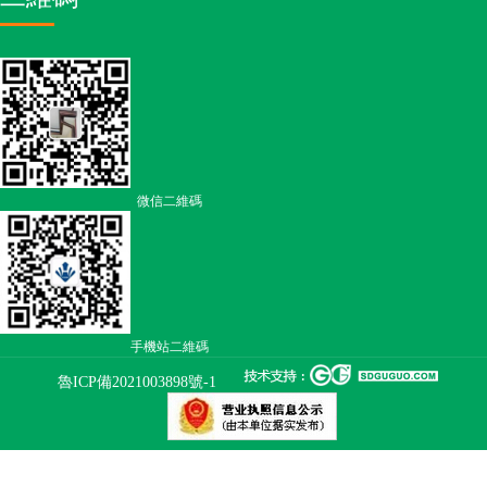
微信二維碼
手機站二維碼
魯ICP備2021003898號-1