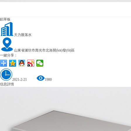
鋁單板
天力匯落水
山東省濰坊市壽光市北洛開(kāi)發(fā)區
一鍵分享：
2021-2-21
1980
信息詳情