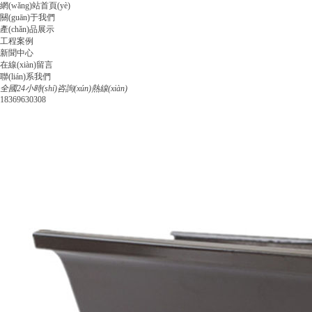
網(wǎng)站首頁(yè)
關(guān)于我們
產(chǎn)品展示
工程案例
新聞中心
在線(xiàn)留言
聯(lián)系我們
全國24小時(shí)咨詢(xún)熱線(xiàn)
18369630308